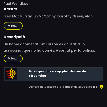
Paul Wendkos
Actors
Fred MacMurray, Lin McCarthy, Dorothy Green, Alan
Baxter, Myrna Fahey, James Coburn, Francis De Sales,
Més...
Gina Gillespie, Ron Hayes, Paul E. Burns, Charles Alvin Bell,
Paul Bradley, Bill Clark, Hal K. Dawson, George
Descripció
DeNormand, Stanley Farrar, James Gavin, Herman Hack,
Un home anomenat Jim Larson és acusat d'un
Robert "Buzz" Henry, Harrison Lewis, Rankin Mansfield,
assassinat que no ha comès. Assetjat per la policia,
John Milford, Gilman Rankin, K.L. Smith, Bert Spencer,
aconsegueix fugir fins a un petit poble proper a la
Més...
Wally West
frontera on adopta una nova personalitat. Ray Kincaid,
que és el seu nou nom, desafia poc després un poderós
No disponible a cap plataforma de
ranxer de la zona que està usurpant terres públiques.
streaming
Darrera actualització: 5 d'agost de 2026 a les 11:31