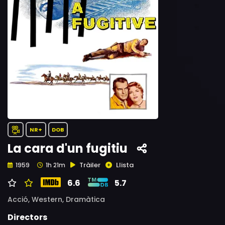
NR+
DOB
La cara d'un fugitiu
Tràiler
Llista
1959
1h 21m
6.6
5.7
Acció,
Western,
Dramàtica
Directors