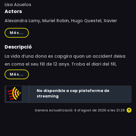
Lisa Azuelos
Actors
Alexandra Lamy, Muriel Robin, Hugo Questel, Xavier
Lacaille, Martine Schambacher, Hiroki Hasegawa, Carima
Més...
Amarouche, Eye Haïdara, Maria Fernanda Cândido, Rafi
Pitts, Sayyid El Alami, Jonas Bachan, Samir Decazza,
Descripció
Mona Walravens, Pierre Cachia, Marcel Gitard, Edwyn
La vida d’una dona es capgira quan un accident deixa
Burger, Eyed Meguedmini, Clara Caneshe, Diariata
en coma el seu fill de 12 anys. Troba el diari del fill,
N'Diaye, Sandy Afiuni, Nivedha Sureshkumar, Jananika
amb"10 coses per fer abans de la fi del món"anotades.
Més...
Uthayakumar, Paul Jeanson, Félix Nicolas, François
Decidida a despertar-lo, es repta a completar-les totes
Aubineau, Canon Nawata
per mostrar-li les coses meravelloses que té la vida, un
No disponible a cap plataforma de
viatge que també revifarà en ella les ganes de viure.
streaming
Darrera actualització: 6 d'agost de 2026 a les 21:29