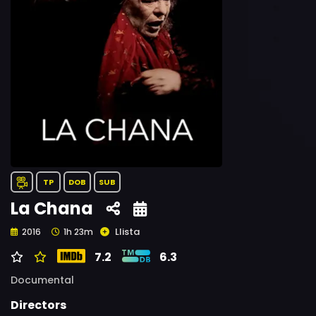
TP
DOB
SUB
La Chana
Llista
2016
1h 23m
7.2
6.3
Documental
Directors