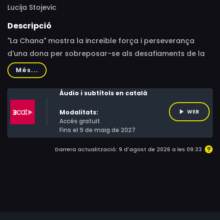
Lucija Stojevic
Descripció
"La Chana" mostra la increïble força i perseverança
d'una dona per sobreposar-se als desafiaments de la
seva vida malgrat tots els pronòstics.
Més...
Àudio i subtítols en català
Modalitats:
WEB
Accés gratuït
Fins el 9 de maig de 2027
Darrera actualització: 9 d'agost de 2026 a les 09:33