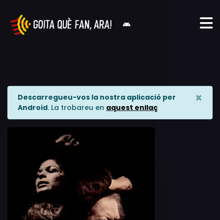
×
Descarregueu-vos la nostra aplicació per
Android
. La trobareu en
aquest enllaç