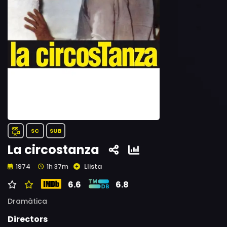
SC
SUB
La circostanza
Llista
1974
1h 37m
6.6
6.8
Dramàtica
Directors