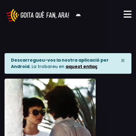
×
Descarregueu-vos la nostra aplicació per
Android
. La trobareu en
aquest enllaç