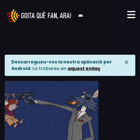
×
Descarregueu-vos la nostra aplicació per
Android
. La trobareu en
aquest enllaç