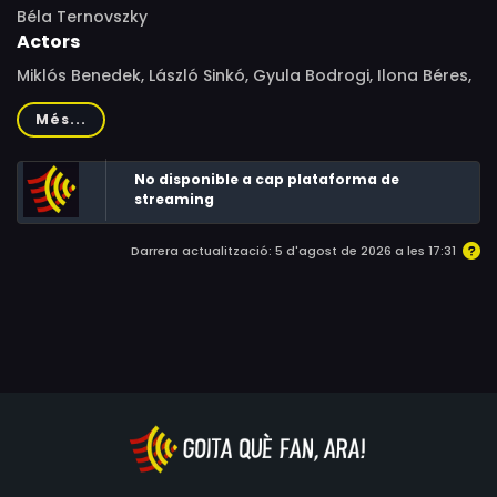
Béla Ternovszky
Actors
Miklós Benedek, László Sinkó, Gyula Bodrogi, Ilona Béres,
Péter Haumann, András Kern, Ferenc Kállai, János
Més...
Körmendi, István Mikó, Károly Mécs, Pap Vera, Zsuzsa
Pálos, Gyula Szombathy
No disponible a cap plataforma de
streaming
Darrera actualització: 5 d'agost de 2026 a les 17:31