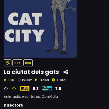
NR+
DOB
La ciutat dels gats
Tràiler
Llista
1986
1h 36m
8.3
7.6
Animació,
Aventures,
Comèdia
Directors