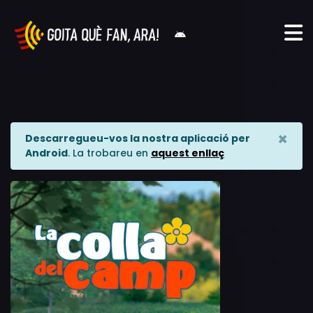
×
Descarregueu-vos la nostra aplicació per
Android
. La trobareu en
aquest enllaç