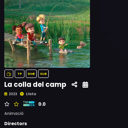
TP
DOB
SUB
La colla del camp
Llista
2023
0.0
Animació
Directors