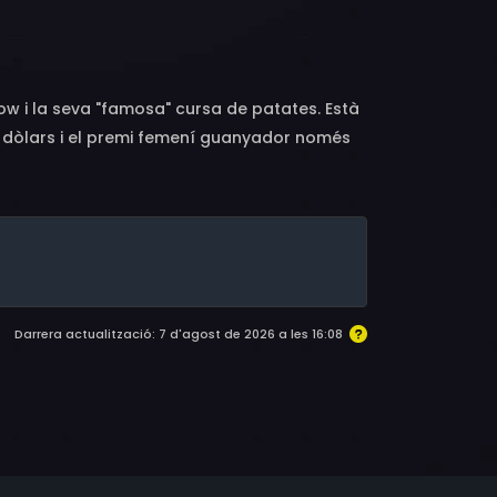
an, Nicole Robinson, Olivia Suleimon
how i la seva "famosa" cursa de patates. Està
0 dòlars i el premi femení guanyador només
Darrera actualització: 7 d'agost de 2026 a les 16:08