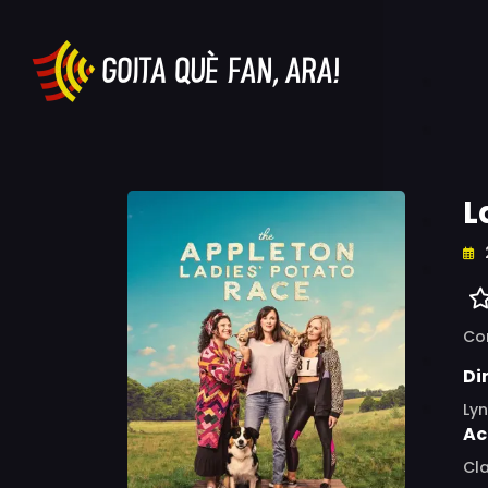
L
Co
Di
Ly
Ac
Cla