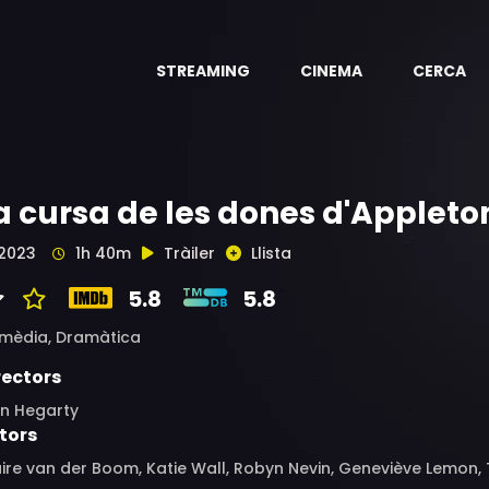
STREAMING
CINEMA
CERCA
a cursa de les dones d'Appleto
2023
1h 40m
Tràiler
Llista
5.8
5.8
mèdia,
Dramàtica
rectors
nn Hegarty
tors
ire van der Boom, Katie Wall, Robyn Nevin, Geneviève Lemon, Ti