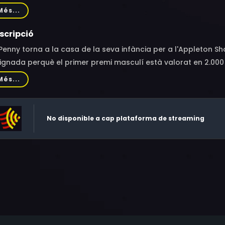
rett, Sandy Greenwood, Will McNeill, Rohan Nichol, Andrew Ry
Més...
scripció
Penny torna a la casa de la seva infància per a l'Appleton S
ignada perquè el primer premi masculí està valorat en 2.00
de 200 dòlars. Està decidida a corregir aquest error.
Més...
No disponible a cap plataforma de streaming