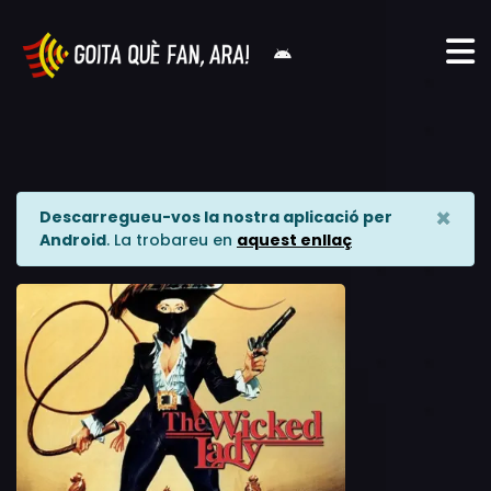
×
Descarregueu-vos la nostra aplicació per
Android
. La trobareu en
aquest enllaç