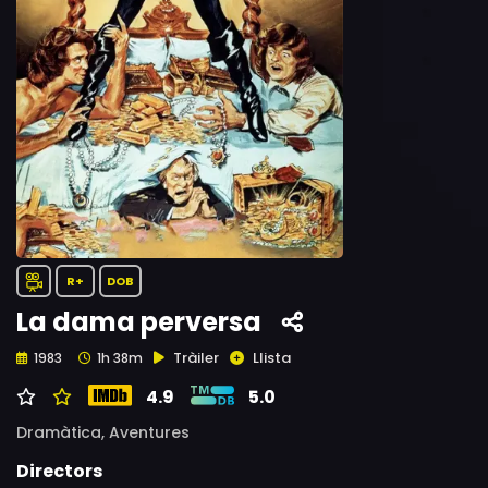
R+
DOB
La dama perversa
Tràiler
Llista
1983
1h 38m
4.9
5.0
Dramàtica,
Aventures
Directors