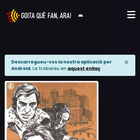
×
Descarregueu-vos la nostra aplicació per
Android
. La trobareu en
aquest enllaç