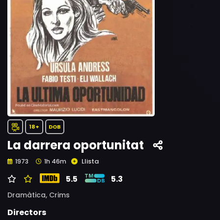
18+
DOB
La darrera oportunitat
Llista
1973
1h 46m
5.5
5.3
Dramàtica,
Crims
Directors