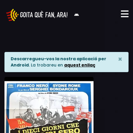
×
Descarregueu-vos la nostra aplicació per
Android
. La trobareu en
aquest enllaç