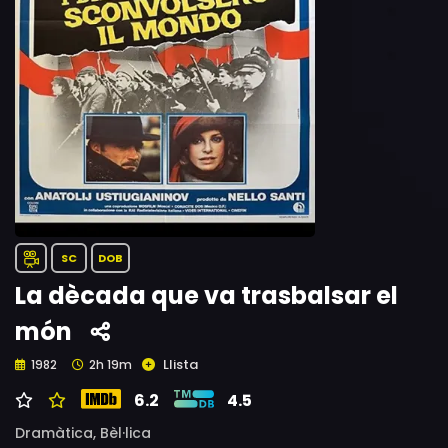
SC
DOB
La dècada que va trasbalsar el
món
Llista
1982
2h 19m
6.2
4.5
Dramàtica,
Bèl·lica