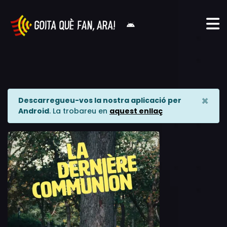
×
Descarregueu-vos la nostra aplicació per
Android
. La trobareu en
aquest enllaç