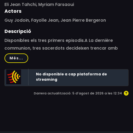
Eli Jean Tahchi, Myriam Farsaoui
Actors
Guy Jodoin, Fayolle Jean, Jean Pierre Bergeron
Descripció
Disponibles els tres primers episodis.A La dernière
communion, tres sacerdots decideixen trencar amb
l’Església i reinventar les seves vides en la seva vellesa
Més...
després de la venda del seu monestir.Sense estalvis ni
plans de futur, es refugien a casa de l’amiga d’un d’ells,
No disponible a cap plataforma de
on intenten desenvolupar-se en el món modern. A
streaming
mesura que es desenvolupen les desventures del seu
Darrera actualització: 5 d'agost de 2026 a les 12:34
viacrucis, el que semblava l’apocalipsi per a aquests
tres ex-religiosos es converteix en una esperada
redempció.