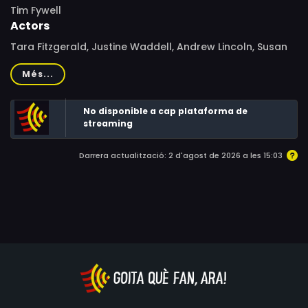
Tim Fywell
Actors
Tara Fitzgerald, Justine Waddell, Andrew Lincoln, Susan
Vidler, John Standing, Adie Allen, Ian Richardson, James
Més...
Wilby, Ann Bell, Timothy Carlton, Simon Callow, Corin
Redgrave, Nicholas Woodeson, Eric Carte, Anne Etchells,
No disponible a cap plataforma de
Tony Spooner, Seán Gleeson, Kika Markham, David Barry
streaming
Darrera actualització: 2 d'agost de 2026 a les 15:03