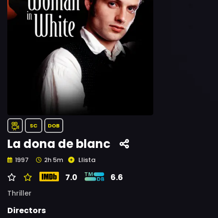
SC
DOB
La dona de blanc
Llista
1997
2h 5m
7.0
6.6
Thriller
Directors