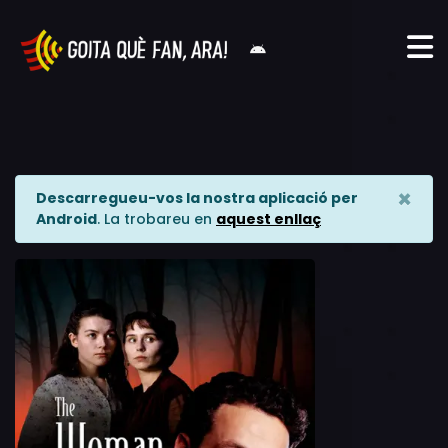
×
Descarregueu-vos la nostra aplicació per
Android
. La trobareu en
aquest enllaç