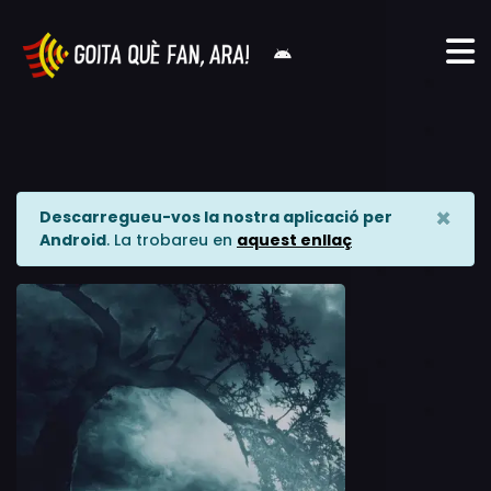
×
Descarregueu-vos la nostra aplicació per
Android
. La trobareu en
aquest enllaç