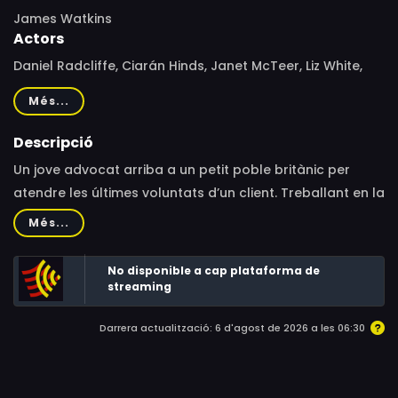
James Watkins
Actors
Daniel Radcliffe, Ciarán Hinds, Janet McTeer, Liz White,
Tim McMullan, Jessica Raine, Shaun Dooley, Mary
Més...
Stockley, Roger Allam, Daniel Cerqueira, David Burke,
Sophie Stuckey, Misha Handley, Aoife Doherty, Victor
Descripció
McGuire, Alexia Osborne, Alisa Khazanova, Ashley Foster,
Un jove advocat arriba a un petit poble britànic per
Sidney Johnston, Alfie Field, Cathy Sara, Emma Shorey,
atendre les últimes voluntats d’un client. Treballant en la
Molly Harmon, Ellisa Walker-Reid, Lucy May Barker, Indira
casa del difunt, aïllada i sinistra, es troba amb una
Més...
Ainger, Andy Robb
misteriosa dona vestida de negre
No disponible a cap plataforma de
streaming
Darrera actualització: 6 d'agost de 2026 a les 06:30