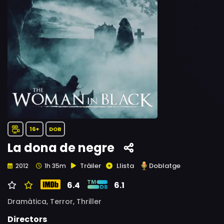
16+
DOB
La dona de negre
Tràiler
Llista
Doblatge
2012
1h 35m
6.4
6.1
Dramàtica,
Terror,
Thriller
Directors