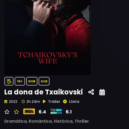
16+
DOB
SUB
La dona de Txaikovski
Tràiler
Llista
2022
2h 24m
6.4
6.1
Dramàtica,
Romàntica,
Històrica,
Thriller