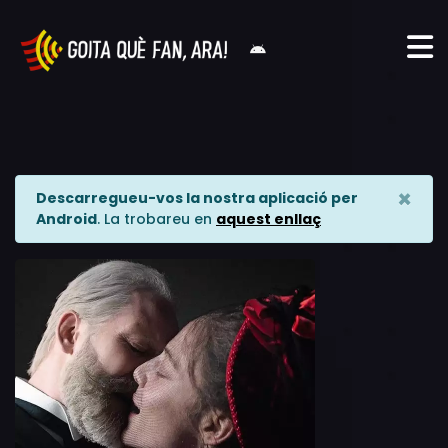
×
Descarregueu-vos la nostra aplicació per
Android
. La trobareu en
aquest enllaç