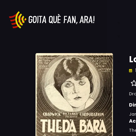
L
Dr
Di
Ja
Ac
The