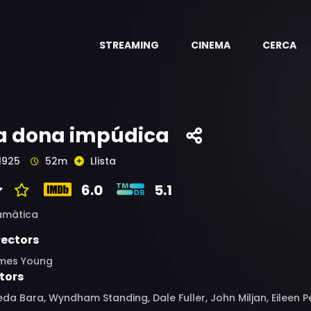
STREAMING
CINEMA
CERCA
a dona impúdica
1925
52m
Llista
6.0
5.1
amàtica
rectors
mes Young
tors
da Bara, Wyndham Standing, Dale Fuller, John Miljan, Eileen 