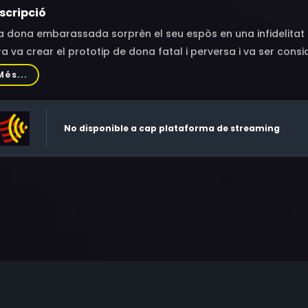
scripció
 dona embarassada sorprèn el seu espòs en una infidelitat i d
a va crear el prototip de dona fatal i perversa i va ser con
est film —estrenat amb el títol Una buena lección— va ser 
Més...
 altra pel·lícula i es va retirar fins a la seva mort, el 1955.
No disponible a cap plataforma de streaming