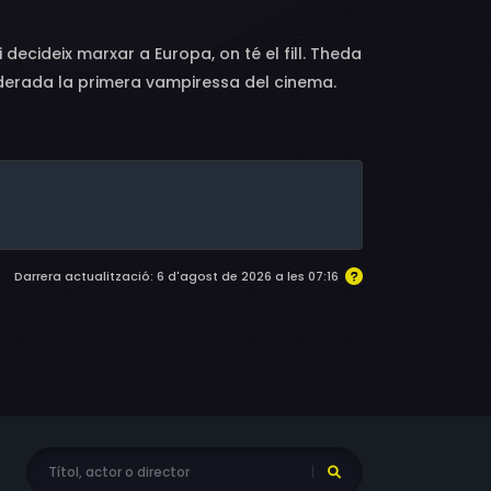
ecideix marxar a Europa, on té el fill. Theda
siderada la primera vampiressa del cinema.
un notable fracàs. Després només va rodar
Darrera actualització: 6 d'agost de 2026 a les 07:16