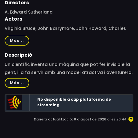
Directors
A. Edward Sutherland
Actors
Virginia Bruce, John Barrymore, John Howard, Charles
Ruggles, Oskar Homolka, Edward Brophy, Donald
Més...
MacBride, Margaret Hamilton, Shemp Howard, Anne
Nagel, Kathryn Adams, Maria Montez, Charles Lane, Mary
Descripció
Gordon, Thurston Hall, Eddie Conrad, Harry C. Bradley,
Un científic inventa una màquina que pot fer invisible la
Kernan Cripps, Sarah Edwards, Kay Leslie, Kay Linaker,
gent, i la fa servir amb una model atractiva i aventurera.
Frank McLure, Kitty O'Neil
Més...
No disponible a cap plataforma de
streaming
Darrera actualització: 8 d'agost de 2026 a les 20:44