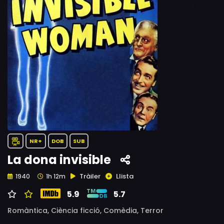
NR+
DOB
SUB
La dona invisible
Tràiler
Llista
1940
1h 12m
5.9
5.7
Romàntica,
Ciència ficció,
Comèdia,
Terror