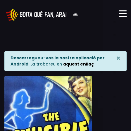
×
Descarregueu-vos la nostra aplicació per
Android
. La trobareu en
aquest enllaç