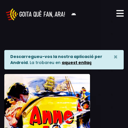
×
Descarregueu-vos la nostra aplicació per
Android
. La trobareu en
aquest enllaç