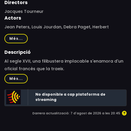
Directors
Jacques Tourneur
Actors
Jean Peters, Louis Jourdan, Debra Paget, Herbert
Marshall, Thomas Gomez, James Robertson Justice,
Més...
Francis Pierlot, Sean McClory, Holmes Herbert, Byron
Nelson, Douglas Bennett, Mario Siletti, Robert R.
Descripció
Stephenson, Carleton Young
Al segle XVII, una filibustera implacable s'enamora d'un
oficial francès que la traeix.
Més...
No disponible a cap plataforma de
streaming
Darrera actualització: 7 d'agost de 2026 a les 20:45