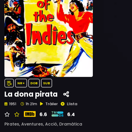
NR+
DOB
SUB
La dona pirata
Tràiler
Llista
1951
1h 21m
6.6
6.4
Pirates,
Aventures,
Acció,
Dramàtica