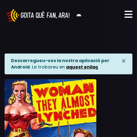
×
Descarregueu-vos la nostra aplicació per
Android
. La trobareu en
aquest enllaç