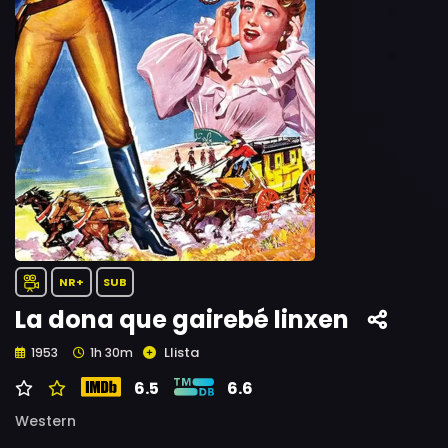
NR+
SUB
La dona que gairebé linxen
Llista
1953
1h 30m
6.5
6.6
Western