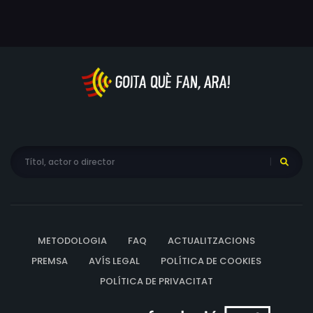
provoca i el capatàs Lance Horton es veu obligat a
matar Bill en legítima defensa. A causa dels deutes del
seu germà, a Sally no li queda més remei que assumir la
direcció del saloon i Lance sent el deure erigir-se en el
seu protector.
METODOLOGIA
FAQ
ACTUALITZACIONS
PREMSA
AVÍS LEGAL
POLÍTICA DE COOKIES
POLÍTICA DE PRIVACITAT