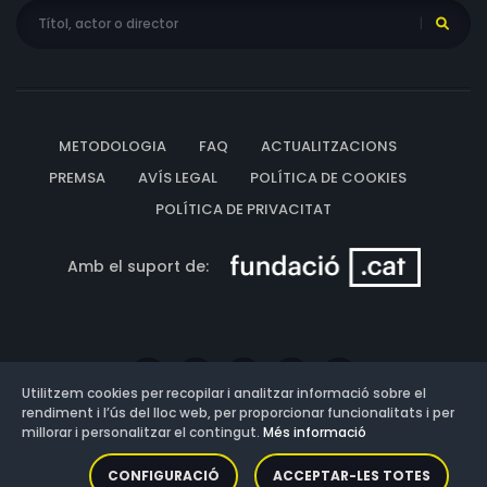
METODOLOGIA
FAQ
ACTUALITZACIONS
PREMSA
AVÍS LEGAL
POLÍTICA DE COOKIES
POLÍTICA DE PRIVACITAT
Amb el suport de:
Utilitzem cookies per recopilar i analitzar informació sobre el
rendiment i l’ús del lloc web, per proporcionar funcionalitats i per
millorar i personalitzar el contingut.
Més informació
Versió: 3.13.0.202607011342
CONFIGURACIÓ
ACCEPTAR-LES TOTES