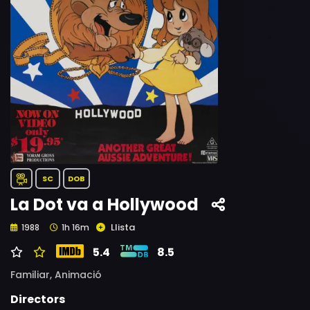
SC
DOB
La Dot va a Hollywood
Llista
1988
1h 16m
5.4
8.5
Familiar,
Animació
Directors