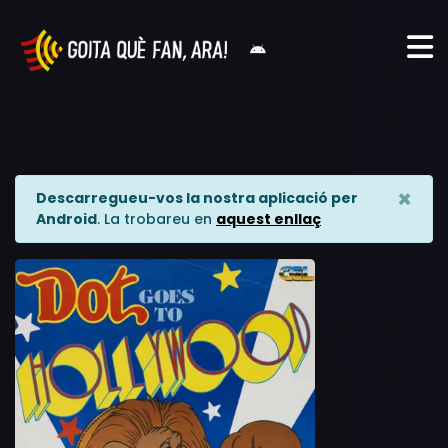
×
Descarregueu-vos la nostra aplicació per
Android
. La trobareu en
aquest enllaç