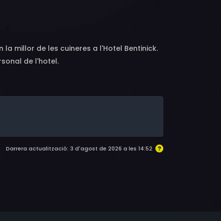
 Winmill, Lalla Ward, Thorley Walters
la millor de les cuineres a l'Hotel Bentinick.
rsonal de l'hotel.
Darrera actualització: 3 d'agost de 2026 a les 14:52