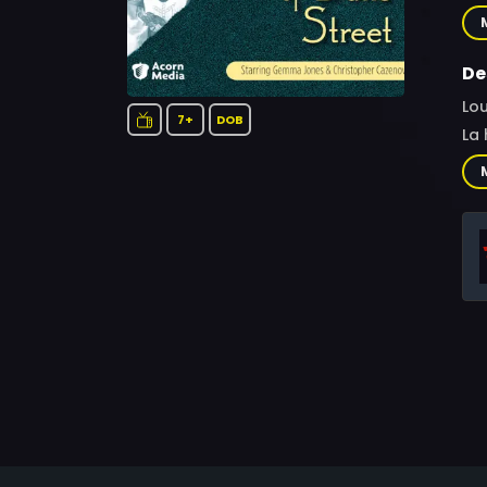
Ma
De
Lou
7+
DOB
La 