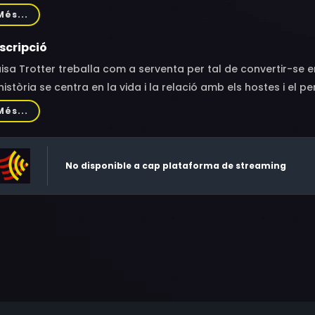
cNaughtan, Holly De Jong, Joan Benham, Joanna David, Sammie
Més...
scripció
isa Trotter treballa com a serventa per tal de convertir-se en 
història se centra en la vida i la relació amb els hostes i el pe
Més...
No disponible a cap plataforma de streaming