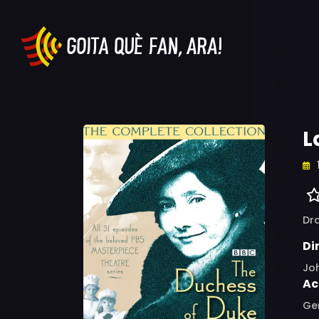
L
Dr
Di
Joh
Ac
Gem