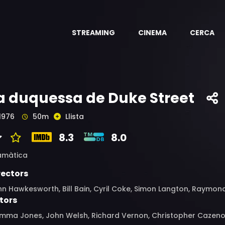
STREAMING
CINEMA
CERCA
a duquessa de Duke Street
1976
50m
Llista
8.3
8.0
amàtica
rectors
n Hawkesworth, Bill Bain, Cyril Coke, Simon Langton, Raymond
tors
ma Jones, John Welsh, Richard Vernon, Christopher Cazenove