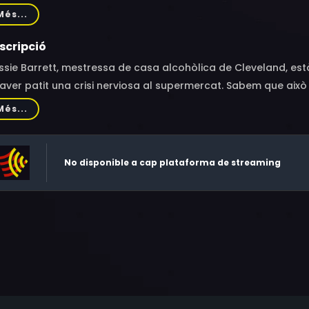
bara Tarbuck, Shane Butterworth, David Comfort, Tonya Crowe
Més...
gy Rea, Art Evans, Donald Hotten, Sydney Lassick, Delia Salv
don, Joe Lowry, Hank Ross, Bob Corso, Vincent Di Paolo
scripció
sie Barrett, mestressa de casa alcohòlica de Cleveland, est
aver patit una crisi nerviosa al supermercat. Sabem que això é
 quals Cassie emergeix suposadament amb el control de la se
Més...
it.
No disponible a cap plataforma de streaming