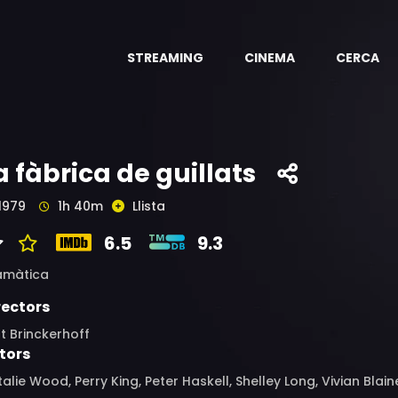
STREAMING
CINEMA
CERCA
a fàbrica de guillats
1979
1h 40m
Llista
6.5
9.3
amàtica
rectors
t Brinckerhoff
tors
alie Wood, Perry King, Peter Haskell, Shelley Long, Vivian Blaine