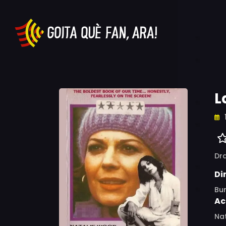
L
Dr
Di
Bur
Ac
Nat