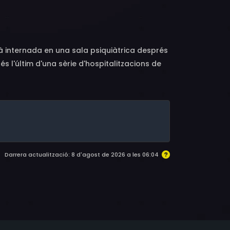
, Robert Perault, Bebe Drake, Elsa Raven,
i, Eugene Elman, Vernon Weddle, Laurence
à internada en una sala psiquiàtrica després
s l'últim d'una sèrie d'hospitalitzacions de
va vida, però en realitat encara es troba al
Darrera actualització: 8 d'agost de 2026 a les 06:04