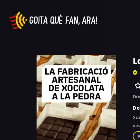
L
Do
De
Xo
sev
la 