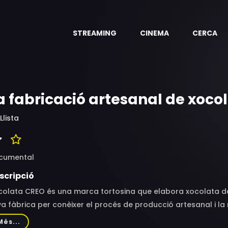
STREAMING
CINEMA
CERCA
a fabricació artesanal de xoco
Llista
cumental
scripció
colata CREO és una marca tortosina que elabora xocolata de
a fàbrica per conèixer el procés de producció artesanal i la 
fabricació dels seus productes. Vídeo produït per al Canal M
Més...