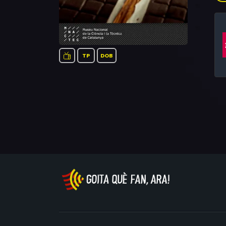
Tè
TP
DOB