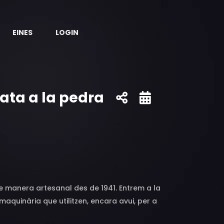
EINES
LOGIN
lata a la pedra
 manera artesanal des de 1941. Entrem a la
maquinària que utilitzen, encara avui, per a
NACTEC del Museu Nacional de la Ciència i la