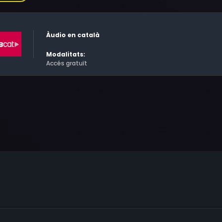
cnica de Catalunya.
Àudio en català
Modalitats:
Accés gratuït