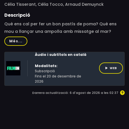
Célia Tisserant, Célia Tocco, Arnaud Demuynck
Descripció
Què ens cal per fer un bon pastís de poma? Què ens
mou a llançar una ampolla amb missatge al mar?
Aquest programa de curtmetratges ens parla de la
Més...
importància de l’esforç i la constància per aconseguir el
que ens proposem. Tres petites històries amb
Àudio i subtítols en català
protagonistes d’allò més decidits, valents i
Modalitats:
perseverants.
WEB
Subscripció
Fins el 20 de desembre de
2026
Darrera actualització: 6 d'agost de 2026 a les 02:37