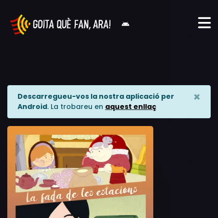
×
Descarregueu-vos la nostra aplicació per
Android
. La trobareu en
aquest enllaç