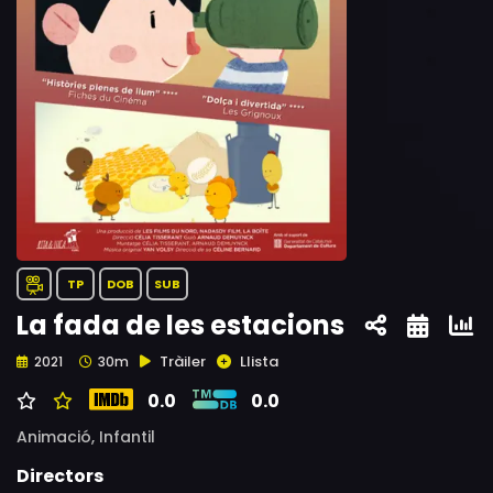
TP
DOB
SUB
La fada de les estacions
Tràiler
Llista
2021
30m
0.0
0.0
Animació,
Infantil
Directors