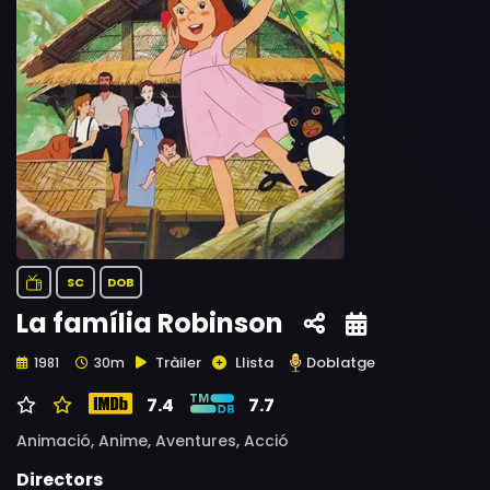
SC
DOB
La família Robinson
Tràiler
Llista
Doblatge
1981
30m
7.4
7.7
Animació,
Anime,
Aventures,
Acció
Directors