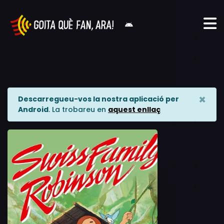
×
Descarregueu-vos la nostra aplicació per
Android
. La trobareu en
aquest enllaç