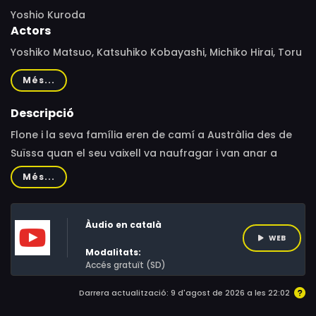
Yoshio Kuroda
Actors
Yoshiko Matsuo, Katsuhiko Kobayashi, Michiko Hirai, Toru
Furuya, Makoto Kousaka, Kaoru Kurosu, Yoshiko Asai,
Més...
Kan Tokumaru, Atsuko Mine, Ichiro Nagai, Tamio Ohki,
Koichi Kitamura, Keiko Hanagata, Yoku Shioya, Satomi
Descripció
Majima, Osamu Kobayashi
Flone i la seva família eren de camí a Austràlia des de
Suïssa quan el seu vaixell va naufragar i van anar a
parar a una illa deshabitada. Convençuts que algun dia
Més...
en podran sortir, la família Robinson construeixen una
casa al capdamunt d’un arbre i cooperen per a
Àudio en català
sobreviure.
WEB
Modalitats:
Accés gratuït (SD)
Darrera actualització: 9 d'agost de 2026 a les 22:02