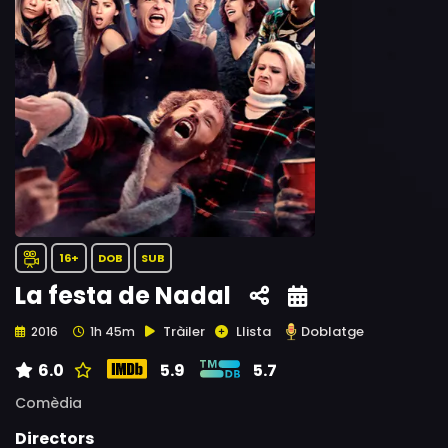
16+
DOB
SUB
La festa de Nadal
Tràiler
Llista
Doblatge
2016
1h 45m
6.0
5.9
5.7
Comèdia
Directors