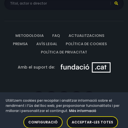
METODOLOGIA
FAQ
ACTUALITZACIONS
PREMSA
AVÍS LEGAL
POLÍTICA DE COOKIES
POLÍTICA DE PRIVACITAT
Amb el suport de:
Utilitzem cookies per recopilar i analitzar informació sobre el
rendiment i l’ús del lloc web, per proporcionar funcionalitats i per
millorar i personalitzar el contingut.
Més informació
Versió: 3.13.0.202607011342
CONFIGURACIÓ
ACCEPTAR-LES TOTES