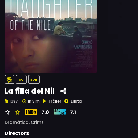
SC
SUB
La filla del Nil
Tràiler
Llista
1987
1h 31m
7.0
7.1
Dramàtica,
Crims
Directors