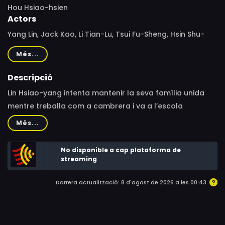
Hou Hsiao-hsien
Actors
Yang Lin, Jack Kao, Li Tian-Lu, Tsui Fu-Sheng, Hsin Shu-
Fen, Grace Chen Shu-Fang, Wu Nien-jen, Lin Ju, Yu An-
Més...
Shun, Sit Chi-Jing, Vega Tsai, Ju Lin, Chih-Cheng Hsueh,
Yang Fan
Descripció
Lin Hsiao-yang intenta mantenir la seva família unida
mentre treballa com a cambrera i va a l’escola
nocturna. La seva mare i el seu germà gran són morts. El
Més...
seu pare treballa fora de la ciutat.
No disponible a cap plataforma de
streaming
Darrera actualització: 8 d'agost de 2026 a les 00:43