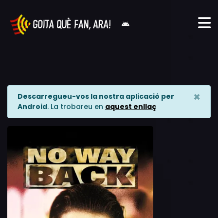
×
Descarregueu-vos la nostra aplicació per
Android
. La trobareu en
aquest enllaç