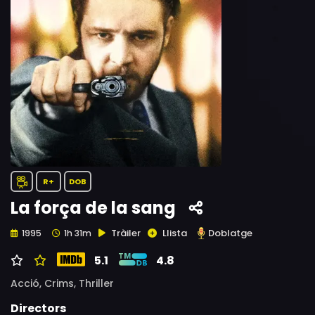
R+
DOB
La força de la sang
Tràiler
Llista
Doblatge
1995
1h 31m
5.1
4.8
Acció,
Crims,
Thriller
Directors