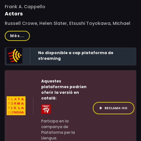
Frank A. Cappello
Actors
Russell Crowe, Helen Slater, Etsushi Toyokawa, Michael
Lerner, Kelly Hu, Ian Ziering, Kyūsaku Shimada, Andrew J.
Més...
Ferchland, Monty Bane, Christian Keiber, Patti Davis
Suarez, Caroline Lagerfelt, Todd Jeffries, François Chau
No disponible a cap plataforma de
streaming
Aquestes
plataformes podrien
oferir la versió en
català:
RECLAMA-HO
Participa en la
campanya de
Plataforma per la
Llengua.