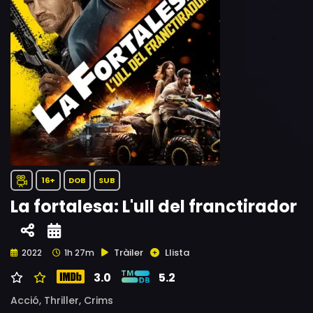
16+
DOB
SUB
La fortalesa: L'ull del franctirador
Tràiler
Llista
2022
1h 27m
3.0
5.2
Acció,
Thriller,
Crims