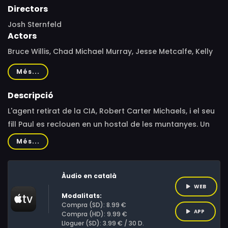
Directors
Josh Sternfeld
Actors
Bruce Willis, Chad Michael Murray, Jesse Metcalfe, Kelly
Greyson, Natalie Burn, Welker White, Ser'Darius Blain,
Més...
Alyssa Julya Smith, Gabrielle Haugh, Natali Yura, Celeste
Fianna, Michael Sirow, Larken Woodward, Leslee Emmett,
Descripció
Adam Huel Potter, Jonathan Castellano, Ronal Tejada,
L'agent retirat de la CIA, Robert Carter Michaels, i el seu
J.T. Foxx, Felix Cortes, Xavier Reyes, Jake Ellenz, Malcom
fill Paul es reclouen en un hostal de les muntanyes. Un
Cuadra, Ramón Vázquez, Sebastian Vázquez, Angel R.
dia, l'esposa de Paul és segrestada i els demanen un
Més...
Pagan Colon, Josh Sternfeld, Leonardo Castro Sitiriche
rescat. S'embarcaran en una travessa amb l'esperança
de trobar-la abans no s'acabi el temps.
Àudio en català
WEB
Modalitats:
Compra (SD): 8.99 €
APP
Compra (HD): 9.99 €
Lloguer (SD): 3.99 € / 30 D.