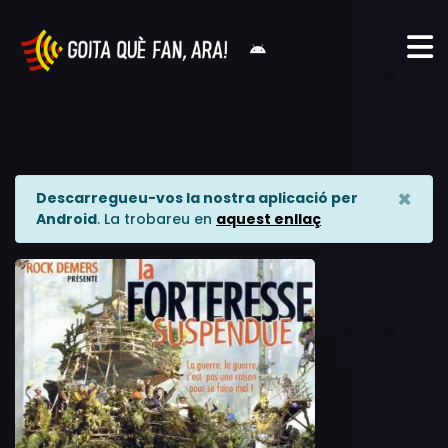
×
Descarregueu-vos la nostra aplicació per
Android
. La trobareu en
aquest enllaç