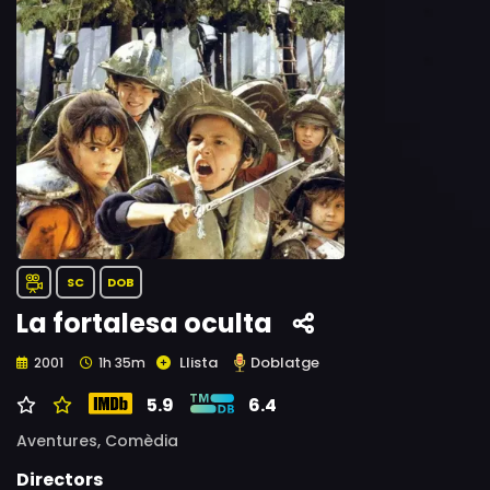
SC
DOB
La fortalesa oculta
Llista
Doblatge
2001
1h 35m
5.9
6.4
Aventures,
Comèdia
Directors