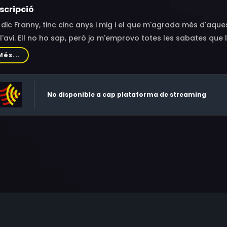
scripció
dic Franny, tinc cinc anys i mig i el que m'agrada més d'aqu
l'avi. Ell no ho sap, però jo m'emprovo totes les sabates que l
xa de les sabates per arreglar. Em fan viure unes aventures
Més...
tanya vaig acabar al Tibet, i amb unes sandàlies en una pl
sonatges ben estrambòtics, com un ratpenat que li feia por
posava nerviós volar. T'ho imagines?! On em portaran, avui, el
No disponible a cap plataforma de streaming
ompanyar!