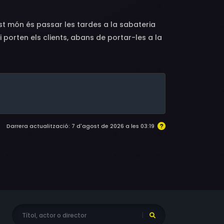
est món és passar les tardes a la sabateria
i porten els clients, abans de portar-les a la
 al·lucinants! Una vegada amb unes botes de
atja de Mèxic! Voltant món també m'he trobat
 la foscor, o un flamenc a les Bahames que
s meus peus?! Si vols, m'hi pots
Darrera actualització: 7 d'agost de 2026 a les 03:19