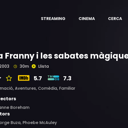
STREAMING
CINEMA
CERCA
a Franny i les sabates màgiqu
2003
30m
Llista
5.7
7.3
imació,
Aventures,
Comèdia,
Familiar
rectors
anne Boreham
tors
orge Buza, Phoebe McAuley