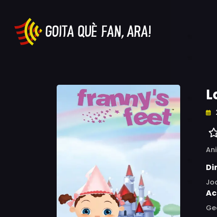
L
An
Di
Jo
Ac
Ge