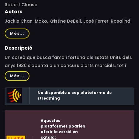
Robert Clouse
Actors
Jackie Chan, Mako, Kristine DeBell, José Ferrer, Rosalind
Chao, Chao-Li Chi, H.B. Haggerty, Ron Max, David Sheiner,
Més...
Lenny Montana, Pat E. Johnson, Mary Ellen O'Neill,
Joycelyne Lew, Peter Marc Jacobson, Gene LeBell, Larry
Descripció
Drake, Marcus K. Mukai, Sonny Barnes, Earl Maynard,
Un coreà que busca fama i fortuna als Estats Units dels
Donnie Williams, Helena Humann, Steve Uzzell, Gene
anys 1930 s'apunta a un concurs d'arts marcials, tot i
Rader, Big John Hamilton, Ken Hudgins, Talmadge Scott,
l'oposició de la màfia, el seu pare i uns contrincants
Més...
John Martin, Craig Huston, Hart Sprager, Robert Shaw, Ox
imponents.
Baker, Stephan Merjanian, Jeep Swenson, Sheb Wooley
No disponible a cap plataforma de
streaming
Aquestes
plataformes podrien
oferir la versió en
català: