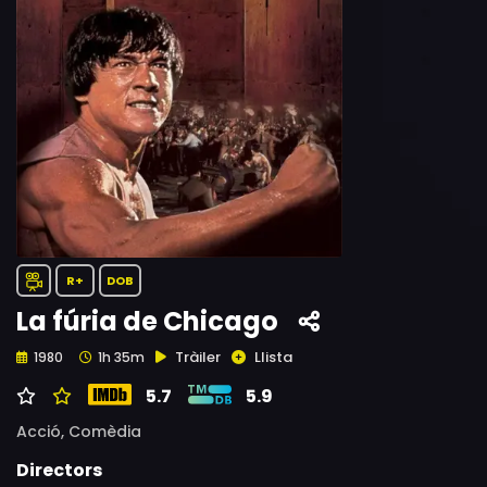
R+
DOB
La fúria de Chicago
Tràiler
Llista
1980
1h 35m
5.7
5.9
Acció,
Comèdia
Directors