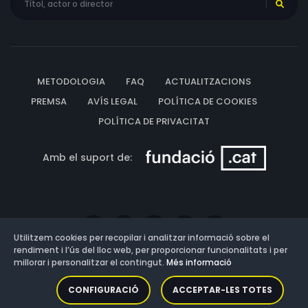
METODOLOGIA
FAQ
ACTUALITZACIONS
PREMSA
AVÍS LEGAL
POLÍTICA DE COOKIES
POLÍTICA DE PRIVACITAT
Amb el suport de:
Utilitzem cookies per recopilar i analitzar informació sobre el
rendiment i l’ús del lloc web, per proporcionar funcionalitats i per
millorar i personalitzar el contingut.
Més informació
Versió: 3.13.0.202607011342
CONFIGURACIÓ
ACCEPTAR-LES TOTES