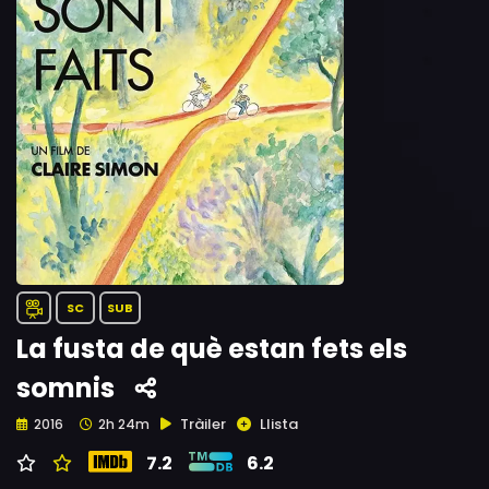
SC
SUB
La fusta de què estan fets els
somnis
Tràiler
Llista
2016
2h 24m
7.2
6.2