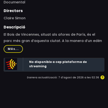
Documental
Directors
Claire Simon
Descripció
El Bois de Vincennes, situat als afores de París, és el
parc més gran d’aquesta ciutat. A la manera d’un edèn
perdut a l’abast de tothom, acull amb els braços oberts
Més...
qualsevol que cerqui refugi o soledat.
No disponible a cap plataforma de
streaming
Darrera actualització: 7 d'agost de 2026 a les 02:36