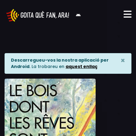
×
Descarregueu-vos la nostra aplicació per
Android
. La trobareu en
aquest enllaç