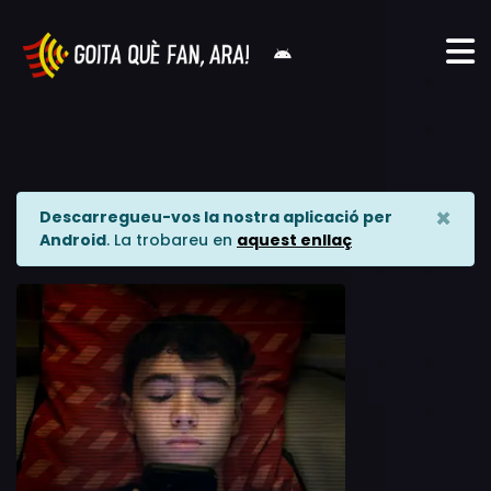
×
Descarregueu-vos la nostra aplicació per
Android
. La trobareu en
aquest enllaç