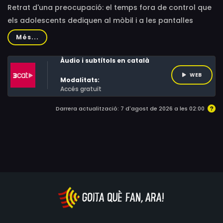
Retrat d'una preocupació: el temps fora de control que
els adolescents dediquen al mòbil i a les pantalles
recreatives.
Més...
Àudio i subtítols en català
WEB
Modalitats:
Accés gratuït
Darrera actualització: 7 d'agost de 2026 a les 02:00