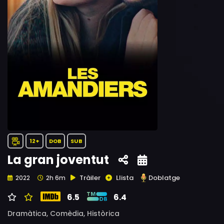
12+
DOB
SUB
La gran joventut
Tràiler
Llista
Doblatge
2022
2h 6m
6.5
6.4
Dramàtica,
Comèdia,
Històrica