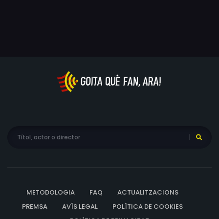
junts viuran un moment crucial en les seves vides, però
també les seves primeres grans tragèdies.
METODOLOGIA
FAQ
ACTUALITZACIONS
PREMSA
AVÍS LEGAL
POLÍTICA DE COOKIES