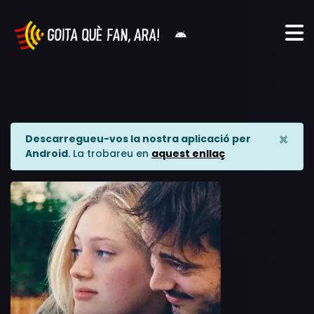
×
Descarregueu-vos la nostra aplicació per
Android
. La trobareu en
aquest enllaç