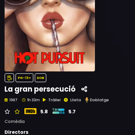
PG-13+
DOB
La gran persecució
Tràiler
Llista
Doblatge
1987
1h 33m
5.8
5.7
Comèdia
Directors