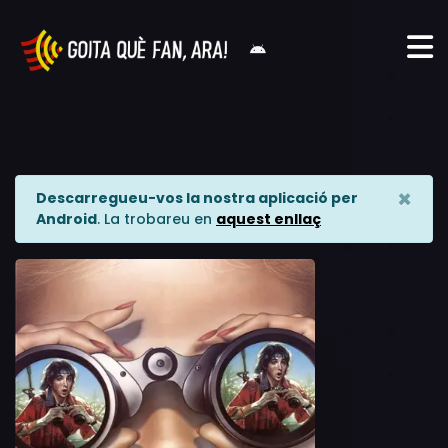
×
Descarregueu-vos la nostra aplicació per
Android
. La trobareu en
aquest enllaç