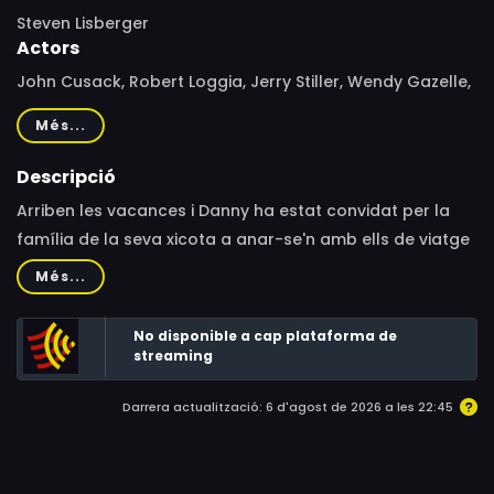
Steven Lisberger
Actors
John Cusack, Robert Loggia, Jerry Stiller, Wendy Gazelle,
Monte Markham, Shelley Fabares, Paul Bates, Keith David,
Més...
Martin LaSalle, Ben Stiller, Ursaline Bryant, Terence
Cooper, Dah-ve Chodan, Andaluz Russell, Ted White,
Descripció
Roberto Sneider
Arriben les vacances i Danny ha estat convidat per la
família de la seva xicota a anar-se'n amb ells de viatge
pel Carib. Però en suspendre l'examen final de química,
Més...
s'ha de quedar al campus de la universitat per a la
recuperació... No obstant, a última hora el professor
No disponible a cap plataforma de
decideix aprovar-lo ia partir de llavors el jove comença
streaming
una carrera a contrarellotge per assolir la seva núvia i
Darrera actualització: 6 d'agost de 2026 a les 22:45
passar-hi deu dies de pau i tranquil·litat, sense saber
que per això haurà de viure una frenètica trama
d'aventures i contratemps, a cadascun més increïble.