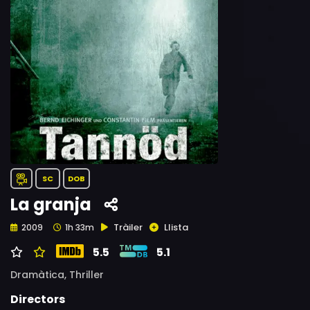
SC
DOB
La granja
Tràiler
Llista
2009
1h 33m
5.5
5.1
Dramàtica,
Thriller
Directors