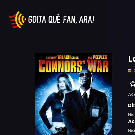
L
Ac
Di
Nic
Ac
Ni