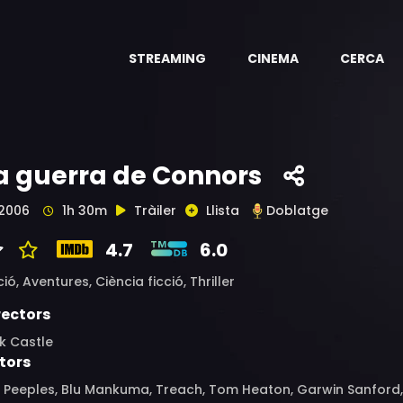
STREAMING
CINEMA
CERCA
a guerra de Connors
2006
1h 30m
Tràiler
Llista
Doblatge
4.7
6.0
ció,
Aventures,
Ciència ficció,
Thriller
rectors
k Castle
tors
a Peeples, Blu Mankuma, Treach, Tom Heaton, Garwin Sanford