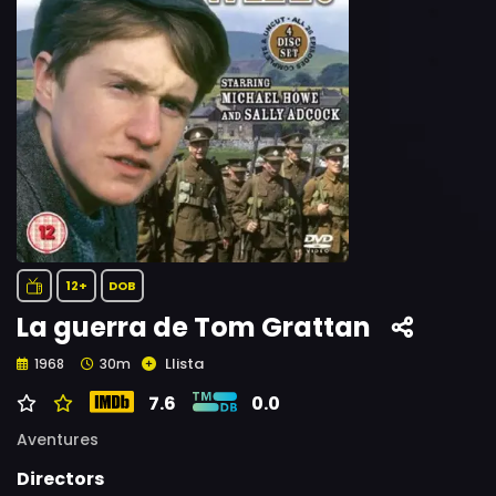
12+
DOB
La guerra de Tom Grattan
Llista
1968
30m
7.6
0.0
Aventures
Directors