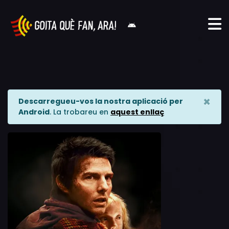
×
Descarregueu-vos la nostra aplicació per
Android
. La trobareu en
aquest enllaç