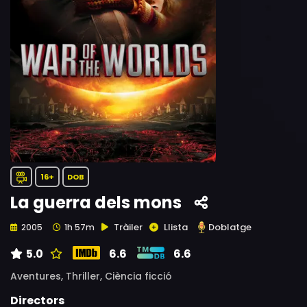
16+
DOB
La guerra dels mons
Tràiler
Llista
Doblatge
2005
1h 57m
5.0
6.6
6.6
Aventures,
Thriller,
Ciència ficció
Directors