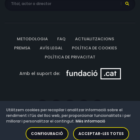
Asher, Claudia Barroso, Alan Kemper Armani, Timothy
Burd, Paul Bunnell, Stella Croxon, Joseph DeBona
METODOLOGIA
FAQ
ACTUALITZACIONS
PREMSA
AVÍS LEGAL
POLÍTICA DE COOKIES
POLÍTICA DE PRIVACITAT
Amb el suport de:
Utilitzem cookies per recopilar i analitzar informació sobre el
rendiment i l’ús del lloc web, per proporcionar funcionalitats i per
millorar i personalitzar el contingut.
Més informació
Versió: 3.13.0.202607011342
CONFIGURACIÓ
ACCEPTAR-LES TOTES