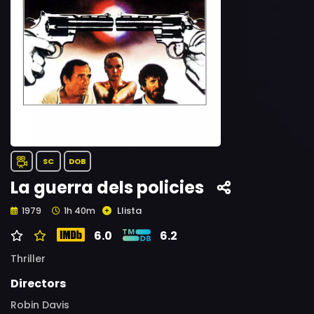
SC
DOB
La guerra dels policies
Llista
1979
1h 40m
6.0
6.2
Thriller
Directors
Robin Davis