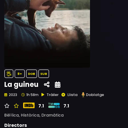
8+
DOB
SUB
La guineu
Tràiler
Llista
Doblatge
2023
1h 58m
7.1
7.1
Bèl·lica,
Històrica,
Dramàtica
Directors