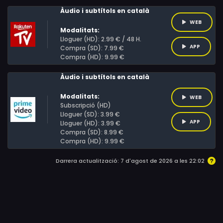
fins al front rus.
Àudio i subtítols en català
WEB
Modalitats:
Lloguer (HD): 2.99 € / 48 H.
APP
Compra (SD): 7.99 €
Compra (HD): 9.99 €
Àudio i subtítols en català
Modalitats:
WEB
Subscripció (HD)
Lloguer (SD): 3.99 €
APP
Lloguer (HD): 3.99 €
Compra (SD): 8.99 €
Compra (HD): 9.99 €
Darrera actualització: 7 d'agost de 2026 a les 22:02