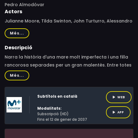
Pedro Almodóvar
Actors
Julianne Moore, Tilda Swinton, John Turturro, Alessandro
Nivola, Juan Diego Botto, Raul Arevalo, Victoria Luengo,
Més...
Alex Høgh Andersen, Esther McGregor, Melina Matthews,
Sarah Demeestere, Raúl Arévalo, Esther-Rose McGregor,
Descripció
Alvise Rigo, Anh Duong, Bobbi Salvör Menuez, Annika
Narra la història d'una mare molt imperfecta i una filla
Wahlsten, Shane Woodward, Paolo Luka Noé, Cristina
rancorosa separades per un gran malentès. Entre totes
Kovani, Nya Bowman, Dora Rowdon, Viktor Longo,
dues, una altra dona, amiga de la mare, és dipositària
Més...
Antonios Antoniadis, Celia Rocha, Kyla Thomas, Toon De
del dolor i l'amargor de totes dues.
Melker, Ira Gramerman, Tom Johnson
Subtítols en català
WEB
Modalitats:
APP
Subscripció (HD)
Fins el 12 de gener de 2037