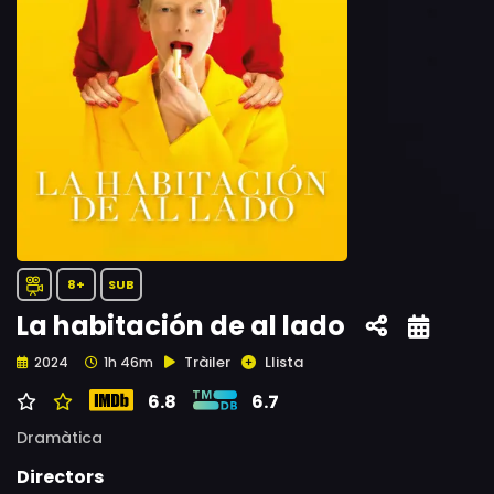
8+
SUB
La habitación de al lado
Tràiler
Llista
2024
1h 46m
6.8
6.7
Dramàtica
Directors