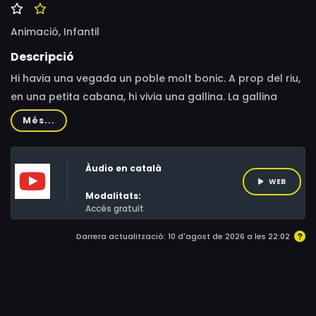
Animació,
Infantil
Descripció
Hi havia una vegada un poble molt bonic. A prop del riu,
en una petita cabana, hi vivia una gallina. La gallina
tenia al seu costat 10 ous dels quals en sortien 12
Més...
potetes, però n’hi havia dos que continuaven sencers. ...
Àudio en català
WEB
Modalitats:
Accés gratuït
Darrera actualització: 10 d'agost de 2026 a les 22:02