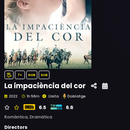
7+
DOB
SUB
La impaciència del cor
Llista
Doblatge
2022
1h 56m
6.5
6.6
Romàntica,
Dramàtica
Directors