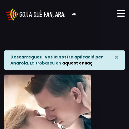
×
Descarregueu-vos la nostra aplicació per
Android
. La trobareu en
aquest enllaç