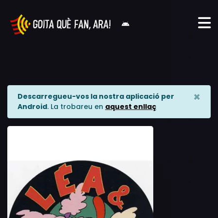
×
Descarregueu-vos la nostra aplicació per
Android
. La trobareu en
aquest enllaç