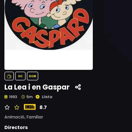
SC
DOB
La Lea i en Gaspar
Llista
1993
5m
8.7
Animació,
Familiar
Directors