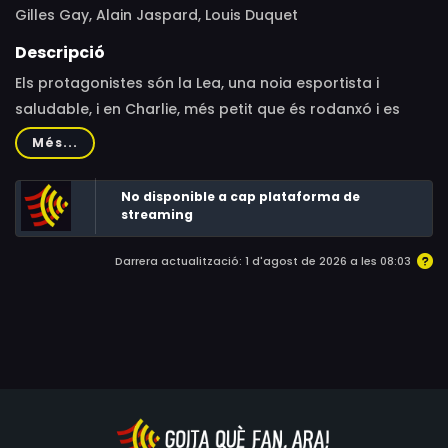
Gilles Gay, Alain Jaspard, Louis Duquet
Descripció
Els protagonistes són la Lea, una noia esportista i
saludable, i en Charlie, més petit que és rodanxó i es
deleix pels aliments greixossos. Cada episodi és una
Més...
paròdia d'un conte de fades o una història famosa,
però centrant-la en menjar bé. Els personatges
No disponible a cap plataforma de
recurrents a part del duet principal són diversos
streaming
animals xerraires, inclosos pollastres, un cavall, un gat i
Darrera actualització: 1 d'agost de 2026 a les 08:03
llops (que sovint són els dolents).