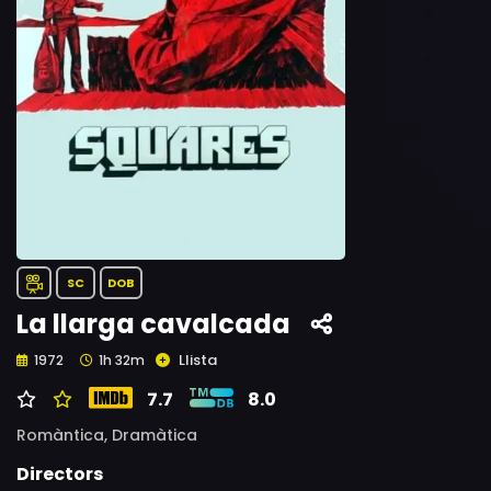
SC
DOB
La llarga cavalcada
Llista
1972
1h 32m
7.7
8.0
Romàntica,
Dramàtica
Directors