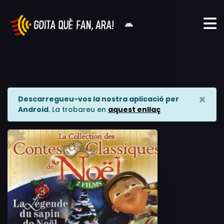
×
Descarregueu-vos la nostra aplicació per
Android
. La trobareu en
aquest enllaç