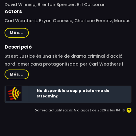
David Winning, Brenton Spencer, Bill Corcoran
Actors
Carl Weathers, Bryan Genesse, Charlene Fernetz, Marcus
Chong, Ken Tremblett, Eric McCormack
Més...
Descripció
Street Justice és una sèrie de drama criminal d'acció
nord-americana protagonitzada per Carl Weathers i
Bryan Genesse. La sèrie va començar a emetre's en
Més...
sindicació el 1991 i es va cancel·lar el 1993 després de
dues temporades.
No disponible a cap plataforma de
streaming
Darrera actualització: 5 d'agost de 2026 a les 04:16