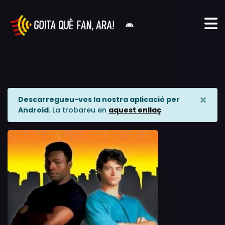
×
Descarregueu-vos la nostra aplicació per
Android
. La trobareu en
aquest enllaç