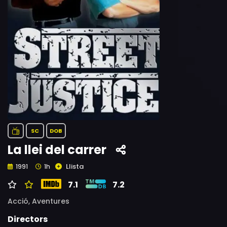
SC
DOB
La llei del carrer
Llista
1991
1h
7.1
7.2
Acció,
Aventures
Directors