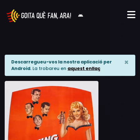
×
Descarregueu-vos la nostra aplicació per
Android
. La trobareu en
aquest enllaç