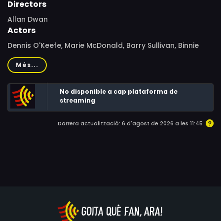
Directors
Allan Dwan
Actors
Dennis O'Keefe, Marie McDonald, Barry Sullivan, Binnie
Barnes, Sheila Ryan, J. Carrol Naish, Jerome Cowan, Vera
Més...
Marshe, Don Beddoe, Frank Fenton, Russell Hicks, Kenner
G. Kemp, Richard LeGrand, Frank O'Connor, Joey Ray,
No disponible a cap plataforma de
Larry Steers
streaming
Darrera actualització: 6 d'agost de 2026 a les 11:45