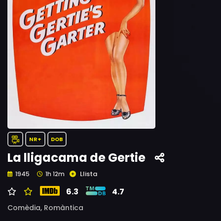
NR+
DOB
La lligacama de Gertie
Llista
1945
1h 12m
6.3
4.7
Comèdia,
Romàntica