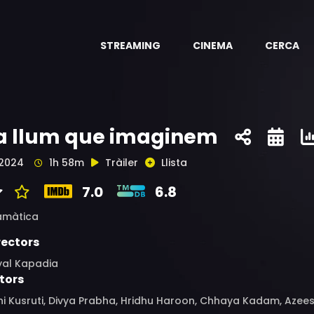
STREAMING
CINEMA
CERCA
a llum que imaginem
2024
1h 58m
Tràiler
Llista
7.0
6.8
amàtica
rectors
yal Kapadia
tors
ni Kusruti, Divya Prabha, Hridhu Haroon, Chhaya Kadam, Aze