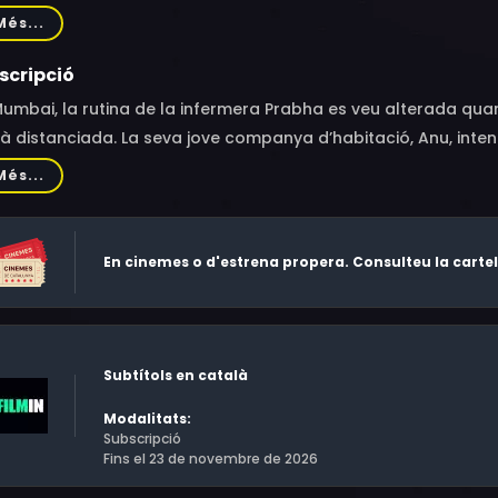
eta Prajapati, Tintumol Joseph, Madhu Raja, Ardra K.S., Sisira 
Més...
hew, Bipin Nadkarni, Snehalata Siddharth Tagde, Saee Abhay 
ikant
scripció
umbai, la rutina de la infermera Prabha es veu alterada quan
à distanciada. La seva jove companya d’habitació, Anu, intent
tenir una relació íntima amb el seu xicot. Un viatge a un po
Més...
en deixar anar els seus desitjos.
En cinemes o d'estrena propera. Consulteu la carte
Subtítols en català
Modalitats:
Subscripció
Fins el 23 de novembre de 2026