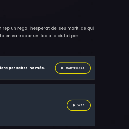
Anil CK, Aparna Ram, Kashish Singh, Nikhil
Limaye, Sanjay Balu Ghanekar, Shailaja
 rep un regal inesperat del seu marit, de qui
a en va trobar un lloc a la ciutat per
ble costaner els permet trobar un espai on
llera per saber-ne més.
CARTELLERA
WEB