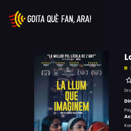
L
Dr
Di
Pa
Ac
Ka